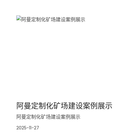
阿曼定制化矿场建设案例展示
阿曼定制化矿场建设案例展示
2025-11-27