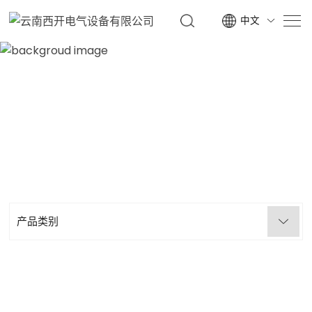
中文

开关柜系列
首页
开关柜系列
产品类别